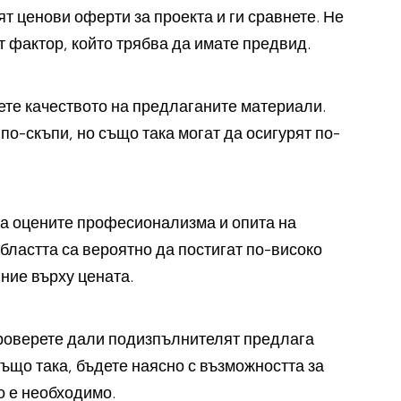
т ценови оферти за проекта и ги сравнете. Не
т фактор, който трябва да имате предвид.
ете качеството на предлаганите материали.
о-скъпи, но също така могат да осигурят по-
да оцените професионализма и опита на
бластта са вероятно да постигат по-високо
яние върху цената.
роверете дали подизпълнителят предлага
Също така, бъдете наясно с възможността за
 е необходимо.