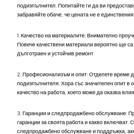
подизпълнител. Попитайте ги да ви предоставя
забравяйте обаче, че цената не е единствения
1. Качество на материалите: Внимателно проуч
Повече качествени материали вероятно ще са п
дълготраен и устойчив ремонт.
2. Професионализъм и опит: Отделете време 
подизпълнителя. Хора със значителен опит в о
качество на работа, което може да оказва вли
3. Гаранции и следпродажбено обслужване: П
гаранции за своята работа и какво включват. 
следпродажбено обслужване и поддръжка, ако