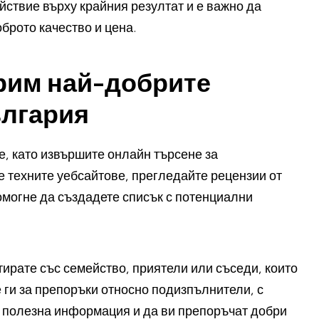
ствие върху крайния резултат и е важно да
брото качество и цена.
ерим най-добрите
ългария
те, като извършите онлайн търсене за
 техните уебсайтове, прегледайте рецензии от
помогне да създадете списък с потенциални
лтирате със семейство, приятели или съседи, които
ги за препоръки относно подизпълнители, с
ят полезна информация и да ви препоръчат добри