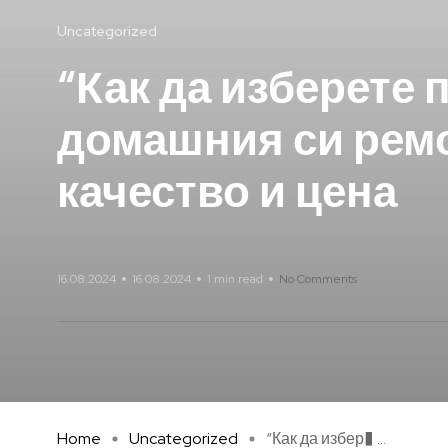
Uncategorized
“Как да изберете
домашния си ремо
качество и цена
16.08.2024
16.08.2024
1 min read
No Comments
Home
Uncategorized
“Как да избер� ...