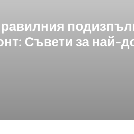
 правилния подизпъл
нт: Съвети за най-д