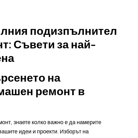
вилния подизпълнител
т: Съвети за най-
ена
ърсенето на
машен ремонт в
монт, знаете колко важно е да намерите
ашите идеи и проекти. Изборът на