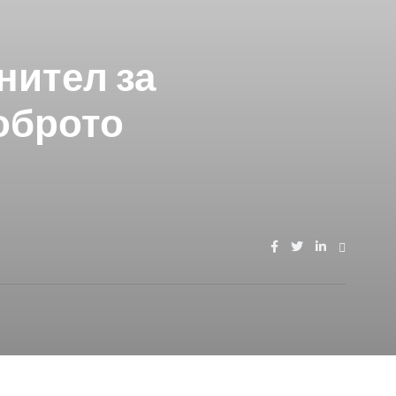
нител за
оброто