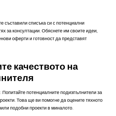
те съставили списъка си с потенциални
тях за консултации. Обяснете им своите идеи,
ценови оферти и готовност да представят
ите качеството на
лнителя
и: Попитайте потенциалните подизпълнители за
оекти. Това ще ви помогне да оцените тяхното
нили подобни проекти в миналото.