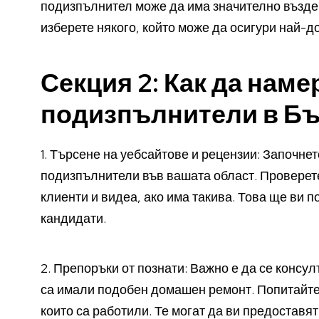
подизпълнител може да има значително въздей
изберете някого, който може да осигури най-до
Секция 2: Как да нам
подизпълнители в Б
1. Търсене на уебсайтове и рецензии: Започне
подизпълнители във вашата област. Проверете
клиенти и видеа, ако има такива. Това ще ви 
кандидати.
2. Препоръки от познати: Важно е да се консу
са имали подобен домашен ремонт. Попитайте 
които са работили. Те могат да ви предостав