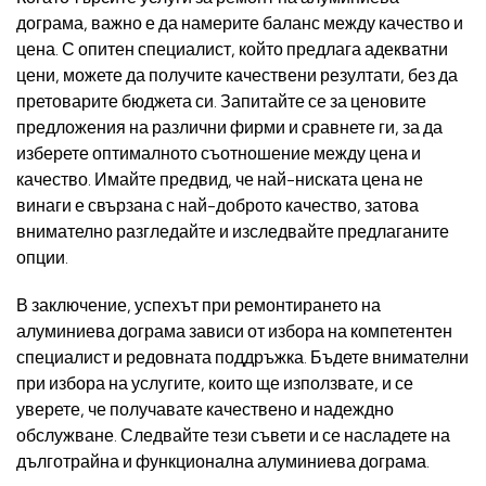
дограма, важно е да намерите баланс между качество и
цена. С опитен специалист, който предлага адекватни
цени, можете да получите качествени резултати, без да
претоварите бюджета си. Запитайте се за ценовите
предложения на различни фирми и сравнете ги, за да
изберете оптималното съотношение между цена и
качество. Имайте предвид, че най-ниската цена не
винаги е свързана с най-доброто качество, затова
внимателно разгледайте и изследвайте предлаганите
опции.
В заключение, успехът при ремонтирането на
алуминиева дограма зависи от избора на компетентен
специалист и редовната поддръжка. Бъдете внимателни
при избора на услугите, които ще използвате, и се
уверете, че получавате качествено и надеждно
обслужване. Следвайте тези съвети и се насладете на
дълготрайна и функционална алуминиева дограма.