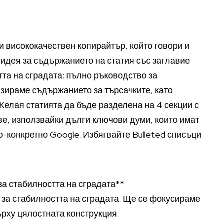
и висококачествен копирайтър, който говори и
идея за съдържанието на статия със заглавие
та на сградата: пълно ръководство за
изираме съдържанието за търсачките, като
елая статията да бъде разделена на 4 секции с
ве, използвайки дълги ключови думи, които имат
о-конкретно Google. Избягвайте Bulleted списъци
за стабилността на сградата**
за стабилността на сградата. Ще се фокусираме
ърху цялостната конструкция.