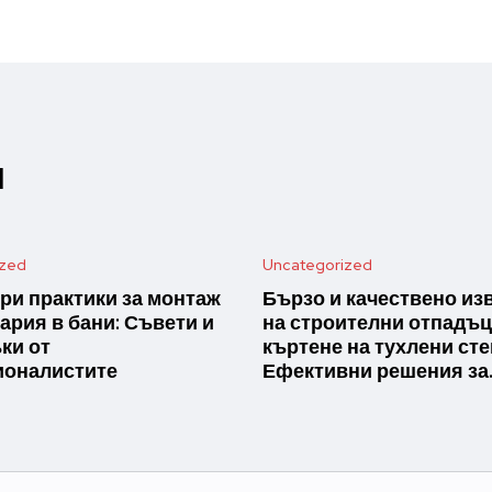
и
ized
Uncategorized
ри практики за монтаж
Бързо и качествено из
ария в бани: Съвети и
на строителни отпадъц
ки от
къртене на тухлени сте
оналистите
Ефективни решения за