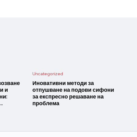
Uncategorized
возване
Иновативни методи за
и и
отпушване на подови сифони
ни:
за експресно решаване на
…
проблема