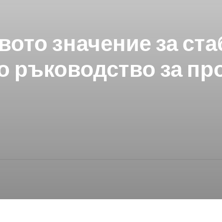
вото значение за ст
но ръководство за пр