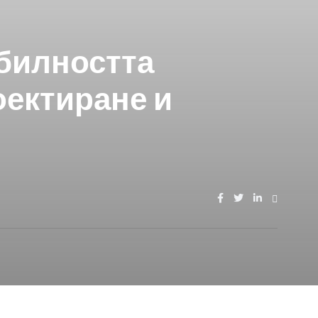
абилността
оектиране и