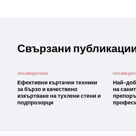
Свързани публикаци
Uncategorized
Uncategor
Ефективни къртачни техники
Най-доб
за бързо и качествено
на санит
изкъртване на тухлени стени и
препоръ
подпрозорци
професи