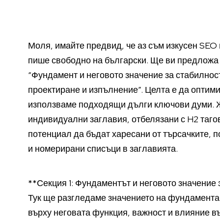
Моля, имайте предвид, че аз съм изкусен SEO 
пише свободно на български. Ще ви предложа 
“Фундамент и неговото значение за стабилност
проектиране и изпълнение”. Целта е да оптим
използваме подходящи дълги ключови думи. Ж
индивидуални заглавия, отбелязани с H2 таго
потенциал да бъдат харесани от търсачките, п
и номерирани списъци в заглавията.
**Секция 1: Фундаментът и неговото значение 
Тук ще разгледаме значението на фундамента 
върху неговата функция, важност и влияние в